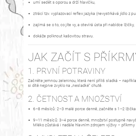
umí sedět s oporou a drží hlavičku,
ztrácí tzv. vyplazovací reflex jazyka (nevystrkává jídlo z pu
zajímá se o to, co jíte vy, a otevírá ústa při nabídce lžičky,
dokáže polknout kašovitou stravu.
JAK ZAČÍT S PŘÍKR
1. PRVNÍ POTRAVINY
Začněte jemnou zeleninou, která není příliš sladká – napříkl
si dítě nejprve zvyklo na „nesladké“ chutě.
2. ČETNOST A MNOŽSTVÍ
6–8 měsíců: 2–3 malé porce denně, začněte s 1–2 lžička
9–11 měsíců: 3–4 porce denně, množství postupně navyš
Mléko zůstává i nadále hlavním zdrojem výživy – příkrmy h