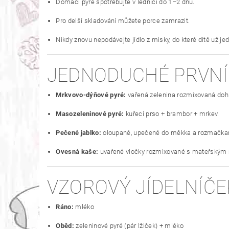
Domácí pyré spotřebujte v lednici do 1–2 dnů.
Pro delší skladování můžete porce zamrazit.
Nikdy znovu nepodávejte jídlo z misky, do které dítě už je
JEDNODUCHÉ PRVNÍ
Mrkvovo-dýňové pyré:
vařená zelenina rozmixovaná doh
Masozeleninové pyré:
kuřecí prso + brambor + mrkev.
Pečené jablko:
oloupané, upečené do měkka a rozmačka
Ovesná kaše:
uvařené vločky rozmixované s mateřským 
VZOROVÝ JÍDELNÍČE
Ráno:
mléko
Oběd:
zeleninové pyré (pár lžiček) + mléko