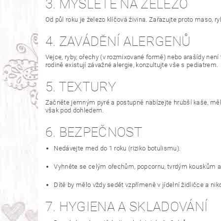
3. MYSLETE NA ŽELEZO
Od půl roku je železo klíčová živina. Zařazujte proto maso, r
4. ZAVÁDĚNÍ ALERGENŮ
Vejce, ryby, ořechy (v rozmixované formě) nebo arašídy není
rodině existují závažné alergie, konzultujte vše s pediatrem.
5. TEXTURY
Začněte jemným pyré a postupně nabízejte hrubší kaše, měkké
však pod dohledem.
6. BEZPEČNOST
Nedávejte med do 1 roku (riziko botulismu).
Vyhněte se celým ořechům, popcornu, tvrdým kouskům a 
Dítě by mělo vždy sedět vzpřímeně v jídelní židličce a nik
7. HYGIENA A SKLADOVÁNÍ