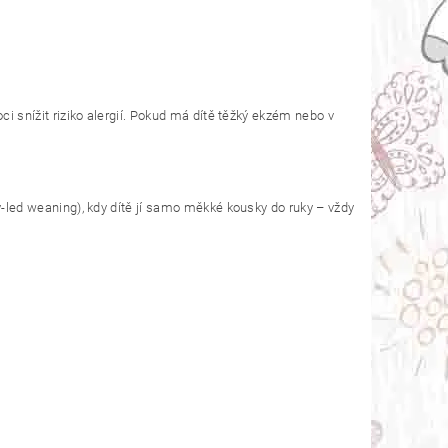
i snížit riziko alergií. Pokud má dítě těžký ekzém nebo v
-led weaning), kdy dítě jí samo měkké kousky do ruky – vždy