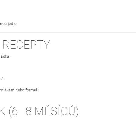
dnou jedlo.
 RECEPTY
ladka.
né.
mlékem nebo formulí.
K (6–8 MĚSÍCŮ)