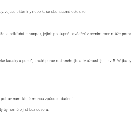
yby, vejce, luštěniny nebo kaše obohacené o železo.
 třeba odkládat – naopak, jejich postupné zavádění v prvním roce může pomoc
 kousky a později malé porce rodinného jídla. Možností je i tzv. BLW (baby
potravinám, které mohou způsobit dušení.
dy by nemělo jíst bez dozoru.