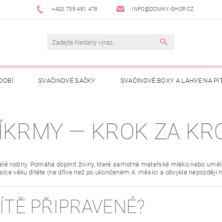
+420 739 481 478
INFO@DOMKY-SHOP.CZ
DOBÍ
SVAČINOVÉ SÁČKY
SVAČINOVÉ BOXY A LAHVE NA PIT
ČENÍ PRO DĚTI
PŘÍBĚH DOMKYHO KAPSIČEK
KDE KOUPÍT
ŘÍKRMY — KROK ZA K
KONTAKTY
HODNOCENÍ OBCHODU
VELKOOBCHODNÍ SPOL
 i celé rodiny. Pomáhá doplnit živiny, které samotné mateřské mléko nebo um
síce věku dítěte (ne dříve než po ukončeném 4. měsíci a obvykle nepozději n
DÍTĚ PŘIPRAVENÉ?