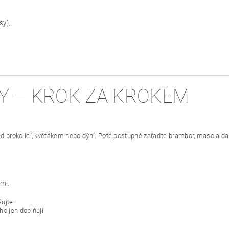
sy),
MY – KROK ZA KROKEM
ad brokolicí, květákem nebo dýní. Poté postupně zařaďte brambor, maso a dal
mi.
ujte.
o jen doplňují.