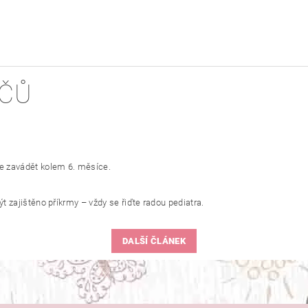
IČŮ
je zavádět kolem 6. měsíce.
t zajištěno příkrmy – vždy se řiďte radou pediatra.
DALŠÍ ČLÁNEK