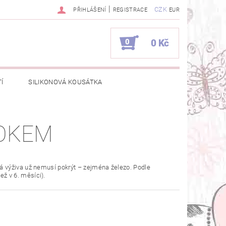
|
CZK
PŘIHLÁŠENÍ
REGISTRACE
EUR
0
0 Kč
Í
SILIKONOVÁ KOUSÁTKA
E VÝROBKY DOMKY?
ROKEM
UPRÁCE
ělá výživa už nemusí pokrýt – zejména železo. Podle
ež v 6. měsíci).