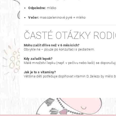
Odpoledne:
mléko
Večer:
masozeleninové pyré + mléko
ČASTÉ OTÁZKY ROD
Mohu začít dříve než v 6 měsících?
Obvykle ne – pouze po konzultaci s pediatrem.
Kdy zařadit lepek?
Malé množství lepku (např. v pečivu nebo kaši) se doporuču
Jak je to s vitamíny?
Většina dětí potřebuje doplňovat vitamin D, železo by mělo bý