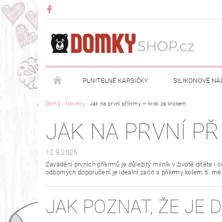
PLNITELNÉ KAPSIČKY
SILIKONOVÉ NÁ
Domů
Novinky
Jak na první příkrmy — krok za krokem
DRŽÁKY NA KAPSIČKY
DOPLŇKY
OBLE
JAK NA PRVNÍ P
OBCHODNÍ PODMÍNKY
NAPIŠTE NÁM
12.9.2025
Zavádění prvních příkrmů je důležitý milník v životě dítěte
odborných doporučení je ideální začít s příkrmy kolem 6. mě
JAK POZNAT, ŽE JE 