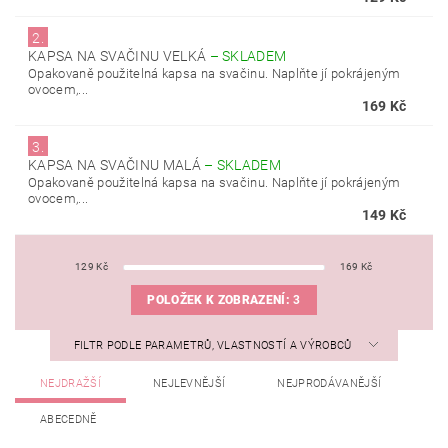
2.
KAPSA NA SVAČINU VELKÁ
–
SKLADEM
Opakovaně použitelná kapsa na svačinu. Naplňte jí pokrájeným
ovocem,...
169 Kč
3.
KAPSA NA SVAČINU MALÁ
–
SKLADEM
Opakovaně použitelná kapsa na svačinu. Naplňte jí pokrájeným
ovocem,...
149 Kč
129
Kč
169
Kč
POLOŽEK K ZOBRAZENÍ:
3
FILTR PODLE PARAMETRŮ, VLASTNOSTÍ A VÝROBCŮ
NEJDRAŽŠÍ
NEJLEVNĚJŠÍ
NEJPRODÁVANĚJŠÍ
ABECEDNĚ