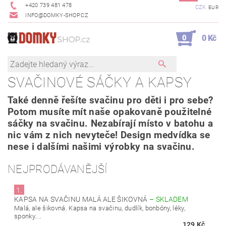
+420 739 481 478
CZK
EUR
INFO@DOMKY-SHOP.CZ
0
0 Kč
SVAČINOVÉ SÁČKY A KAPSY
Také denně řešíte svačinu pro děti i pro sebe?
Potom musíte mít naše opakovaně použitelné
sáčky na svačinu. Nezabírají místo v batohu a
nic vám z nich nevyteče! Design medvídka se
nese i dalšími našimi výrobky na svačinu.
NEJPRODÁVANĚJŠÍ
1.
KAPSA NA SVAČINU MALÁ ALE ŠIKOVNÁ
–
SKLADEM
Malá, ale šikovná. Kapsa na svačinu, dudlík, bonbóny, léky,
sponky....
129 Kč