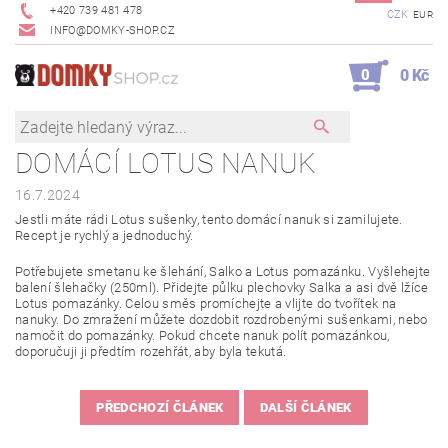
+420 739 481 478
CZK
EUR
INFO@DOMKY-SHOP.CZ
0
0 Kč
DOMÁCÍ LOTUS NANUK
16.7.2024
Jestli máte rádi Lotus sušenky, tento domácí nanuk si zamilujete.
Recept je rychlý a jednoduchý.
Potřebujete smetanu ke šlehání, Salko a Lotus pomazánku. Vyšlehejte
balení šlehačky (250ml). Přidejte půlku plechovky Salka a asi dvě lžíce
Lotus pomazánky. Celou směs promíchejte a vlijte do tvořítek na
nanuky. Do zmražení můžete dozdobit rozdrobenými sušenkami, nebo
namočit do pomazánky. Pokud chcete nanuk polít pomazánkou,
doporučuji ji předtím rozehřát, aby byla tekutá.
PŘEDCHOZÍ ČLÁNEK
DALŠÍ ČLÁNEK