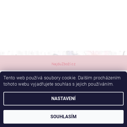
NajduZboží.cz
Tento web používá soubory cookie. Dalším procházením
2026 © DOMKY-SHOP.cz, všechna práva vyhrazena
tohoto webu vyjadřujete souhlas s jejich používáním.
Vytvořil Shoptet
NASTAVENÍ
SOUHLASÍM