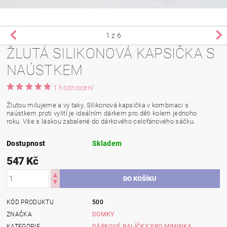
1
z 6
ŽLUTÁ SILIKONOVÁ KAPSIČKA S
NAÚSTKEM
1 hodnocení
Žlutou milujeme a vy taky. Silikonová kapsička v kombinaci s
naústkem proti vylití je ideálním dárkem pro děti kolem jednoho
roku.
Vše s láskou zabalené do dárkového celofánového sáčku.
Dostupnost
Skladem
547 Kč
KÓD PRODUKTU
500
ZNAČKA
DOMKY
KATEGORIE
DÁRKOVÉ BALÍČKY PRO MIMINKA