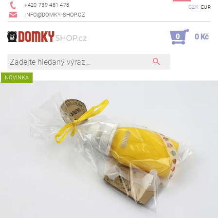
+420 739 481 478
CZK
EUR
INFO@DOMKY-SHOP.CZ
0
0 Kč
NOVINKA