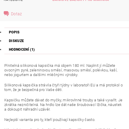
Dotaz
POPIS
DISKUZE
HODNOCENÍ (1)
Plnitelná silikonová kapsička má objem 180 ml. Naplnit jí můžete
ovocným pyré, zeleninovou směsí, masovou směsí, polévkou, kaší,
nebo jogurtem a dalšími mléčnými výrobky.
Silikonová kapsička strávila čtyři týdny v laboratoři EU a má protokol o
tom, že je bezpečná pro Vaše děti.
Kapsičku můžete dávat do myčky, mikrovlnné trouby a také vyvařit. Je
zkrátka nezničitelná. Na hrdlo lze dát naše šroubovací lžička, náustek
a dokoupit náhradní uzávěr.
Nejlepší varianta pro ty, kteří používají kapsičky často.