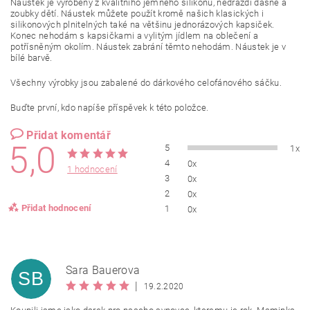
Náustek je vyrobený z kvalitního jemného silikonu, nedráždí dásně a
zoubky dětí. Náustek můžete použít kromě našich klasických i
silikonových plnitelných také na většinu jednorázových kapsiček.
Konec nehodám s kapsičkami a vylitým jídlem na oblečení a
potřísněným okolím. Náustek zabrání těmto nehodám. Náustek je v
bílé barvě.
Všechny výrobky jsou zabalené do dárkového celofánového sáčku.
Buďte první, kdo napíše příspěvek k této položce.
Přidat komentář
5,0
5
1x
4
0x
1 hodnocení
3
0x
2
0x
Přidat hodnocení
1
0x
Sara Bauerova
SB
|
19.2.2020