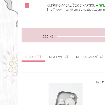
KUFŘÍKOVÝ BALÍČEK S KAPSOU
–
SK
3.
S kufříkovým balíčkem se neztratí žádný ma
299
Kč
NEJDRAŽŠÍ
NEJLEVNĚJŠÍ
NEJPRODÁVANĚJŠÍ
Kód:
56