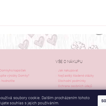
VŠE O NÁKUPU
 Domkyho kapsiček
Jak nakupovat
upíte výrobky Domky?
Nejčastěji kladené otázky
 hodnotíte
Obchodní podmínky
Ochrana osobních údajů
ty
Napište nám
oužívá soubory cookie. Dalším procházením tohoto
S
NajduZboží.cz
ujete souhlas s jejich používáním.