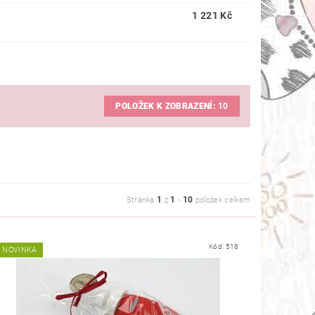
1 221 Kč
POLOŽEK K ZOBRAZENÍ:
10
1
1
10
Stránka
z
-
položek celkem
Kód:
518
NOVINKA