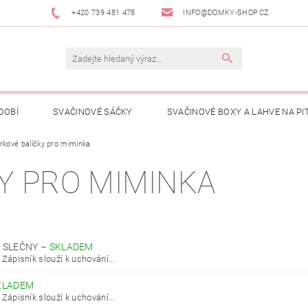
+420 739 481 478
INFO@DOMKY-SHOP.CZ
DOBÍ
SVAČINOVÉ SÁČKY
SVAČINOVÉ BOXY A LAHVE NA PIT
rkové balíčky pro miminka
ČENÍ PRO DĚTI
PŘÍBĚH DOMKYHO KAPSIČEK
KDE KOUPÍT
Y PRO MIMINKA
KONTAKTY
HODNOCENÍ OBCHODU
VELKOOBCHODNÍ SPOL
O SLEČNY
–
SKLADEM
Zápisník slouží k uchování...
KLADEM
Zápisník slouží k uchování...