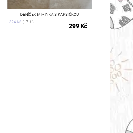
DENÍČEK MIMINKA S KAPSIČKOU
324 Kč
(–7 %)
299 Kč