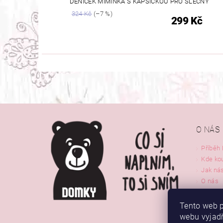
DENÍČEK MIMINKA S KAPSIČKOU PRO SLEČNY
324 Kč
(–7 %)
299 Kč
O NÁS
Příběh
Kde ko
Jak nás
O nás
Kontak
Tento web p
webu vyjadř