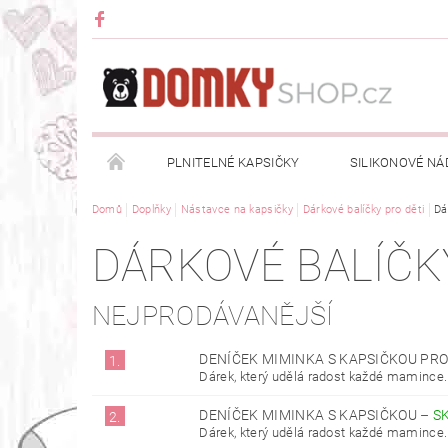
PLNITELNÉ KAPSIČKY
SILIKONOVÉ NÁ
Domů
Doplňky
Nástavce na kapsičky
Dárkové balíčky pro děti
Dá
DRŽÁKY NA KAPSIČKY
DOPLŇKY
OBLE
DÁRKOVÉ BALÍČK
OBCHODNÍ PODMÍNKY
NAPIŠTE NÁM
NEJPRODÁVANĚJŠÍ
DENÍČEK MIMINKA S KAPSIČKOU PR
1.
Dárek, který udělá radost každé mamince. 
DENÍČEK MIMINKA S KAPSIČKOU
–
S
2.
Dárek, který udělá radost každé mamince. 