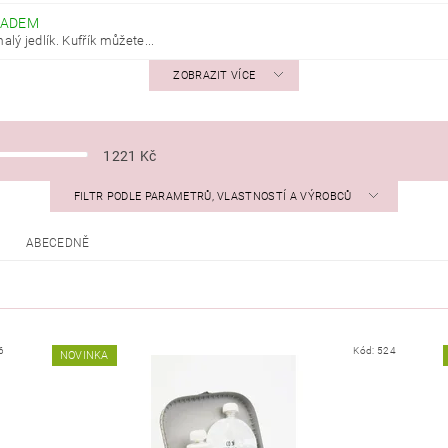
LADEM
lý jedlík. Kufřík můžete...
ZOBRAZIT VÍCE
1221
Kč
FILTR PODLE PARAMETRŮ, VLASTNOSTÍ A VÝROBCŮ
ABECEDNĚ
6
Kód:
524
NOVINKA