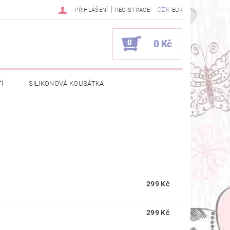
|
CZK
PŘIHLÁŠENÍ
REGISTRACE
EUR
0
0 Kč
Í
SILIKONOVÁ KOUSÁTKA
E VÝROBKY DOMKY?
UPRÁCE
299 Kč
299 Kč