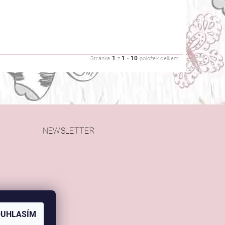
1
1
10
Stránka
z
-
položek celkem
NEWSLETTER
OUHLASÍM