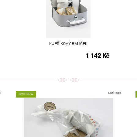
KUFŘÍKOVÝ BALÍČEK
1 142 Kč
2
Kód:
506
NOVINKA