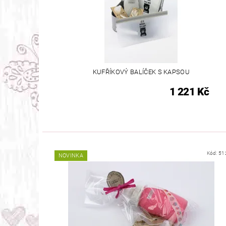
KUFŘÍKOVÝ BALÍČEK S KAPSOU
1 221 Kč
Kód:
51
NOVINKA