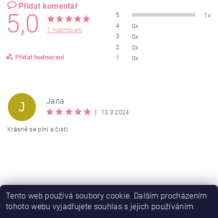
Přidat komentář
5,0
5
1x
4
0x
1 hodnocení
3
0x
2
0x
Přidat hodnocení
1
0x
Jana
J
|
13.3.2024
Krásně se plní a čistí
Tento web používá soubory cookie. Dalším procházením
tohoto webu vyjadřujete souhlas s jejich používáním.
NajduZboží.cz