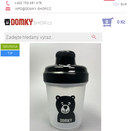
+420 739 481 478
CZK
EUR
INFO@DOMKY-SHOP.CZ
0
0 Kč
NOVINKA
TIP