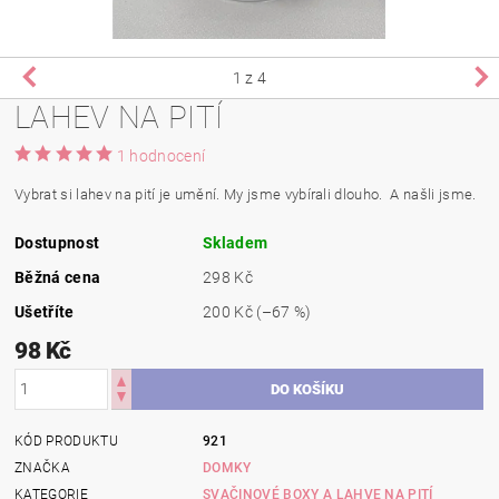
1
z 4
LAHEV NA PITÍ
1 hodnocení
Vybrat si lahev na pití je umění. My jsme vybírali dlouho. A našli jsme.
Dostupnost
Skladem
Běžná cena
298 Kč
Ušetříte
200 Kč
(–67 %)
98 Kč
KÓD PRODUKTU
921
ZNAČKA
DOMKY
KATEGORIE
SVAČINOVÉ BOXY A LAHVE NA PITÍ