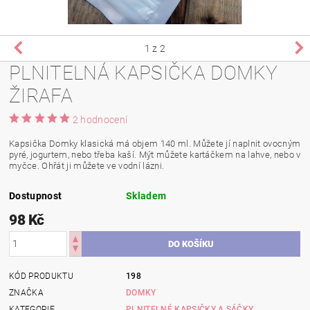
1
z 2
PLNITELNÁ KAPSIČKA DOMKY
ŽIRAFA
2 hodnocení
Kapsička Domky klasická má objem 140 ml. Můžete jí naplnit ovocným
pyré, jogurtem, nebo třeba kaší. Mýt můžete kartáčkem na lahve, nebo v
myčce. Ohřát ji můžete ve vodní lázni.
Dostupnost
Skladem
98 Kč
KÓD PRODUKTU
198
ZNAČKA
DOMKY
KATEGORIE
PLNITELNÉ KAPSIČKY A SÁČKY