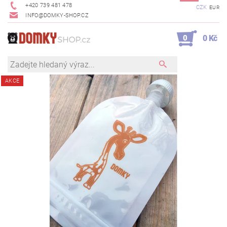
+420 739 481 478
CZK
EUR
INFO@DOMKY-SHOP.CZ
0
0 Kč
AKCE