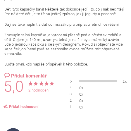
Děti tyto kapsičky baví! Některé tak dokonce jedí i to, co jinak nechtějí.
Pro některé děti je to třeba jediný způsob, jak jí jogurty a podobně.
Dají se také naplnit a dát do mrazáku pro přípravu letních osvěžení.
Znovuplnitelná kapsička je vyrobená přesně podle představ rodičů a
dětí. Objem je 140 ml, uzamykatelná je na 2 zipy a má velký uzávěr.
Jde o jedinou kapsičku s českým designem. Pokud si objednáte více
kapsiček, oblíbené pyré ze sezónního ovoce můžete mít připravené
v mrazáku.
Buďte první, kdo napíše příspěvek k této položce.
Přidat komentář
5,0
5
2x
4
0x
2 hodnocení
3
0x
2
0x
Přidat hodnocení
1
0x