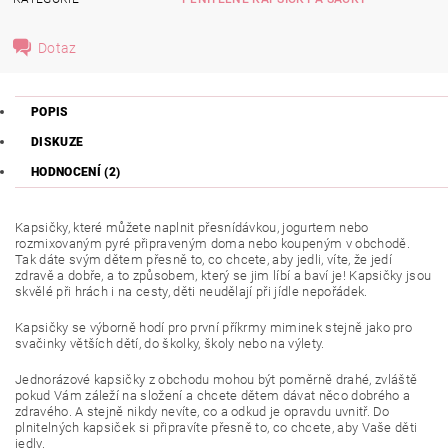
Dotaz
POPIS
DISKUZE
HODNOCENÍ (2)
Kapsičky, které můžete naplnit přesnídávkou, jogurtem nebo
rozmixovaným pyré připraveným doma nebo koupeným v obchodě.
Tak dáte svým dětem přesně to, co chcete, aby jedli, víte, že jedí
zdravě a dobře, a to způsobem, který se jim líbí a baví je! Kapsičky jsou
skvělé při hrách i na cesty, děti neudělají při jídle nepořádek.
Kapsičky se výborně hodí pro první příkrmy miminek stejně jako pro
svačinky větších dětí, do školky, školy nebo na výlety.
Jednorázové kapsičky z obchodu mohou být poměrně drahé, zvláště
pokud Vám záleží na složení a chcete dětem dávat něco dobrého a
zdravého. A stejně nikdy nevíte, co a odkud je opravdu uvnitř. Do
plnitelných kapsiček si připravíte přesně to, co chcete, aby Vaše děti
jedly.