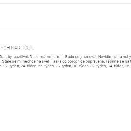
ÝCH KARTIČEK:
Test byl pozitivní, Dnes máme termín, Budu se jmenovat, Nevidím si na nohy, 
í, Stále se mi nechce na svět, Taška do porodnice připravená, Těšíme se na t
, 22. týden, 24. týden, 26. týden, 28. týden, 30. týden, 32. týden, 34. týden, 36.