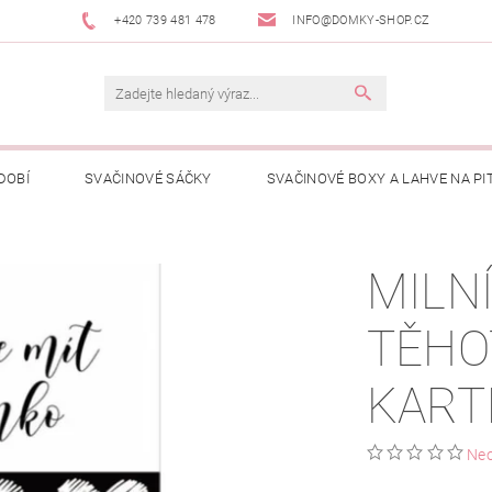
+420 739 481 478
INFO@DOMKY-SHOP.CZ
DOBÍ
SVAČINOVÉ SÁČKY
SVAČINOVÉ BOXY A LAHVE NA PIT
ČENÍ PRO DĚTI
PŘÍBĚH DOMKYHO KAPSIČEK
KDE KOUPÍT
MILN
KONTAKTY
HODNOCENÍ OBCHODU
VELKOOBCHODNÍ SPOL
TĚHO
KART
Ne