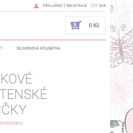
|
CZK
PŘIHLÁŠENÍ
REGISTRACE
EUR
0
0 Kč
Í
SILIKONOVÁ KOUSÁTKA
E VÝROBKY DOMKY?
ÍKOVÉ
UPRÁCE
TENSKÉ
IČKY
ohodnoceno