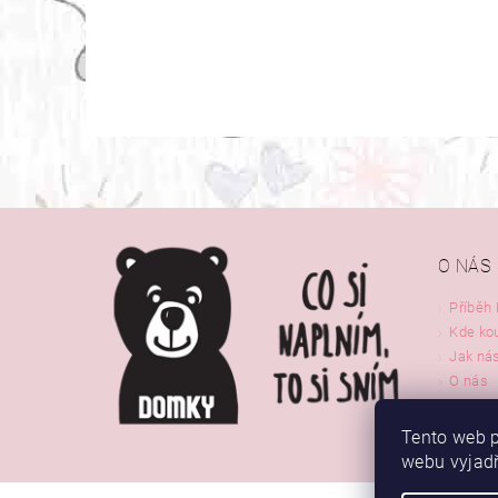
O NÁS
Příběh
Kde ko
Jak nás
O nás
Kontak
Tento web p
webu vyjadř