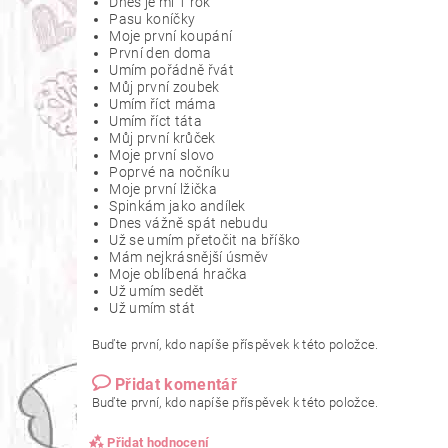
Dnes je mi 1 rok
Pasu koníčky
Moje první koupání
První den doma
Umím pořádně řvát
Můj první zoubek
Umím říct máma
Umím říct táta
Můj první krůček
Moje první slovo
Poprvé na nočníku
Moje první lžička
Spinkám jako andílek
Dnes vážně spát nebudu
Už se umím přetočit na bříško
Mám nejkrásnější úsměv
Moje oblíbená hračka
Už umím sedět
Už umím stát
Buďte první, kdo napíše příspěvek k této položce.
Přidat komentář
Buďte první, kdo napíše příspěvek k této položce.
Přidat hodnocení