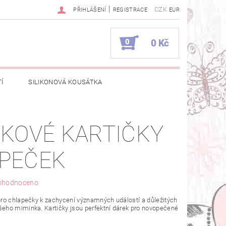
|
CZK
PŘIHLÁŠENÍ
REGISTRACE
EUR
0
0 Kč
Í
SILIKONOVÁ KOUSÁTKA
E VÝROBKY DOMKY?
ÍKOVÉ KARTIČKY
UPRÁCE
PEČEK
ohodnoceno
 pro chlapečky k zachycení významných událostí a důležitých
ašeho miminka. Kartičky jsou perfektní dárek pro novopečené