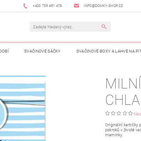
+420 739 481 478
INFO@DOMKY-SHOP.CZ
DOBÍ
SVAČINOVÉ SÁČKY
SVAČINOVÉ BOXY A LAHVE NA PIT
ČENÍ PRO DĚTI
PŘÍBĚH DOMKYHO KAPSIČEK
KDE KOUPÍT
MILN
KONTAKTY
HODNOCENÍ OBCHODU
VELKOOBCHODNÍ SPOL
CHLA
Ne
Originální kartičky
pokroků v životě v
maminky.