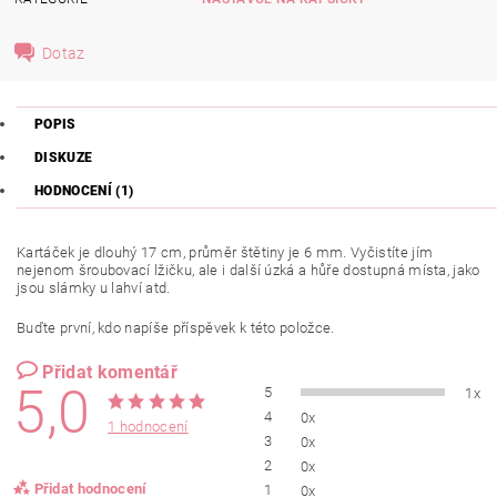
Dotaz
POPIS
DISKUZE
HODNOCENÍ (1)
Kartáček je dlouhý 17 cm, průměr štětiny je 6 mm. Vyčistíte jím
nejenom šroubovací lžičku, ale i další úzká a hůře dostupná místa, jako
jsou slámky u lahví atd.
Buďte první, kdo napíše příspěvek k této položce.
Přidat komentář
5,0
5
1x
4
0x
1 hodnocení
3
0x
2
0x
Přidat hodnocení
1
0x