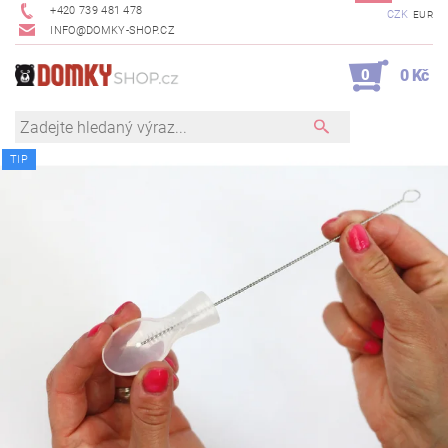
+420 739 481 478
CZK
EUR
INFO@DOMKY-SHOP.CZ
0
0 Kč
TIP