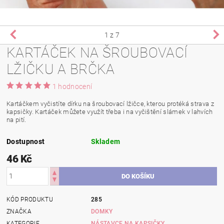
1
z 7
KARTÁČEK NA ŠROUBOVACÍ
LŽIČKU A BRČKA
1 hodnocení
Kartáčkem vyčistíte dírku na šroubovací lžičce, kterou protéká strava z
kapsičky. Kartáček můžete využít třeba i na vyčištění slámek v lahvích
na pití.
Dostupnost
Skladem
46 Kč
KÓD PRODUKTU
285
ZNAČKA
DOMKY
KATEGORIE
NÁSTAVCE NA KAPSIČKY