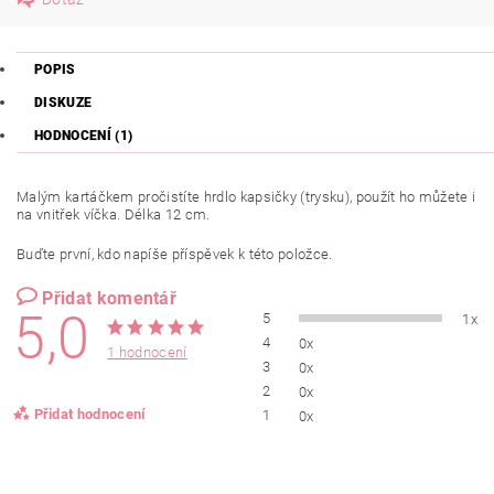
POPIS
DISKUZE
HODNOCENÍ (1)
Malým kartáčkem pročistíte hrdlo kapsičky (trysku), použít ho můžete i
na vnitřek víčka. Délka 12 cm.
Buďte první, kdo napíše příspěvek k této položce.
Přidat komentář
5,0
5
1x
4
0x
1 hodnocení
3
0x
2
0x
Přidat hodnocení
1
0x