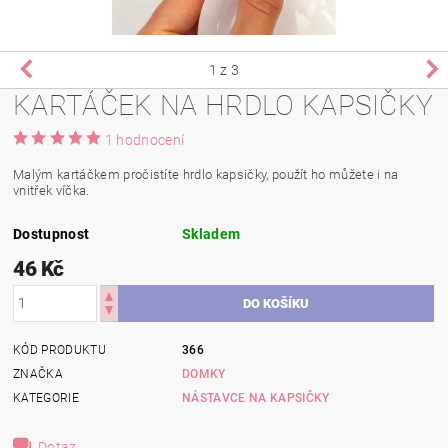
1
z 3
KARTÁČEK NA HRDLO KAPSIČKY
1 hodnocení
Malým kartáčkem pročistíte hrdlo kapsičky, použít ho můžete i na
vnitřek víčka.
Dostupnost
Skladem
46 Kč
KÓD PRODUKTU
366
ZNAČKA
DOMKY
KATEGORIE
NÁSTAVCE NA KAPSIČKY
Dotaz