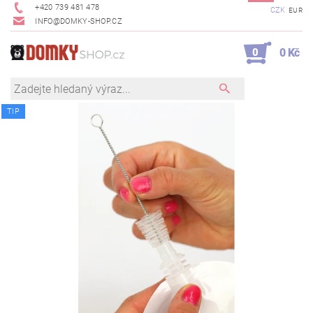
+420 739 481 478
CZK
EUR
INFO@DOMKY-SHOP.CZ
0
0 Kč
TIP