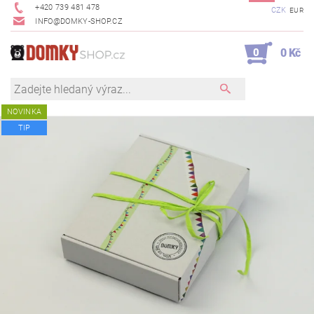
+420 739 481 478
CZK
EUR
INFO@DOMKY-SHOP.CZ
0
0 Kč
NOVINKA
TIP