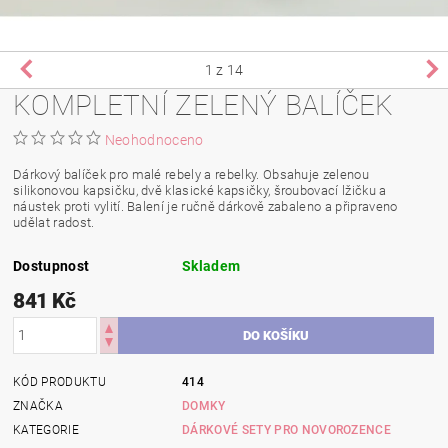
1
z 14
KOMPLETNÍ ZELENÝ BALÍČEK
Neohodnoceno
Dárkový balíček pro malé rebely a rebelky. Obsahuje zelenou
silikonovou kapsičku, dvě klasické kapsičky, šroubovací lžičku a
náustek proti vylití. Balení je ručně dárkově zabaleno a připraveno
udělat radost.
Dostupnost
Skladem
841 Kč
KÓD PRODUKTU
414
ZNAČKA
DOMKY
KATEGORIE
DÁRKOVÉ SETY PRO NOVOROZENCE