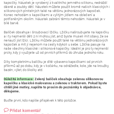
kapsičky. Náustek je vyrobený z kvalitního jemného silikonu, nedráždí
dásně a zoubky dětí. Náustek můžete použít kromě našich klasických i
silikonových plnitelných také na většinu jednorázových kapsiček.
Konec nehodám s kapsičkami a vylitým jídlem na oblečení a
potřísněným okolím. Náustek zabrání těmto nehodám. Náustek je v
bílé barvě.
Balíček obsahuje i šroubovací lžičku. Lžičku našroubujete na kapsičku
a i ty nejmenší děti z ní mohou jíst, aniž byste museli mít obavy, že se
nenaučí jíst lžící. Lžičku můžete použít také na většinu jednorázových
kapsiček a mít jí nejenom na cesty kdykoli u sebe. Lžička pasuje na
naše všechny klasické i silikonové kapsičky. Ideální je pro ty nejmenší
prcky, kdy ji využijete už od prvních příkrmů do zhruba jednoho roku.
Díky kompletnímu balíčku je dítě vybaveno kapsičkami od prvních
příkrmů až po dobu, kdy je v kočárku, na odrážedle, kole, jde na kroužky,
bazén, výlet, do školky atd.
Důležitá informace:
Zelený balíček obsahuje zelenou silikonovou
kapsičku a klasické malovanou a zelenou s traktorem. Pokud byste
chtěli jiné motivy, napište to prosím do poznámky k objednávce,
děkujeme.
Buďte první, kdo napíše příspěvek k této položce.
Přidat komentář