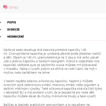
Dotaz
POPIS
DISKUZE
HODNOCENÍ
Dárková sada obsahuje dvě klasické plnitelné kapsičky 140
ml. Znovuplnitelná kapsička je vyrobená přesně podle představ rodičů
a dětí. Objem je 140 ml, uzamykatelná je na 2 zipy a má velký uzávěr.
Jde o jedinou kapsičku s českým designem. Pokud si objednáte více
kapsiček, oblíbené pyré ze sezónního ovoce můžete mít připravené
v mrazáku. Nelze jí vyvařit, pokrm se ohřívá ve vodní lázni, lze mýt v
myčce, nebo kartáčkem na lahve.
V balení najdete zelenou silikonovou kapsičku. Naplnit jí můžete
ovocným pyré, zeleninovou směsí, masovou směsí, nebo jogurtem a
dalšími mléčnými výrobky. Také silikonová kapsička strávila čtyři týdny
v laboratoři EU a má protokol o tom, že je bezpečná pro Vaše děti.
Kapsičku můžete dávat do myčky, mikrovlnné trouby a také vyvařit.
Balíček je doplněn praktickým pomocníkem a to náustkem na