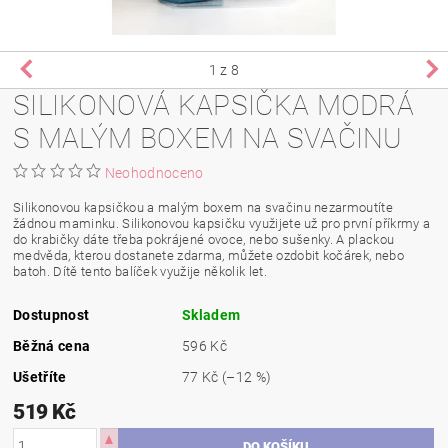
1
z 8
SILIKONOVÁ KAPSIČKA MODRÁ
S MALÝM BOXEM NA SVAČINU
Neohodnoceno
Silikonovou kapsičkou a malým boxem na svačinu nezarmoutíte
žádnou maminku. Silikonovou kapsičku využijete už pro první příkrmy a
do krabičky dáte třeba pokrájené ovoce, nebo sušenky. A plackou
medvěda, kterou dostanete zdarma, můžete ozdobit kočárek, nebo
batoh. Dítě tento balíček využije několik let.
Dostupnost
Skladem
Běžná cena
596 Kč
Ušetříte
77 Kč
(–12 %)
519 Kč