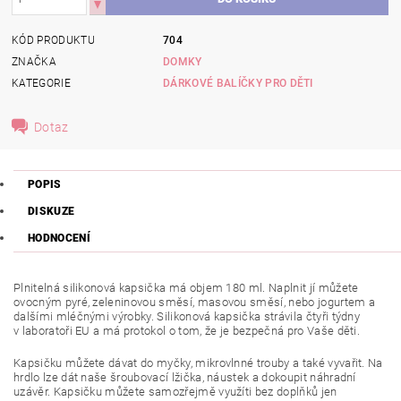
KÓD PRODUKTU
704
ZNAČKA
DOMKY
KATEGORIE
DÁRKOVÉ BALÍČKY PRO DĚTI
Dotaz
POPIS
DISKUZE
HODNOCENÍ
Plnitelná silikonová kapsička má objem 180 ml. Naplnit jí můžete
ovocným pyré, zeleninovou směsí, masovou směsí, nebo jogurtem a
dalšími mléčnými výrobky. Silikonová kapsička strávila čtyři týdny
v laboratoři EU a má protokol o tom, že je bezpečná pro Vaše děti.
Kapsičku můžete dávat do myčky, mikrovlnné trouby a také vyvařit. Na
hrdlo lze dát naše šroubovací lžička, náustek a dokoupit náhradní
uzávěr. Kapsičku můžete samozřejmě využíti bez doplňků jen