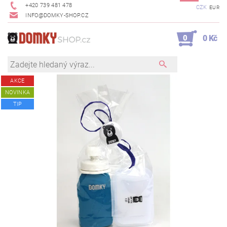
+420 739 481 478
CZK
EUR
INFO@DOMKY-SHOP.CZ
0
0 Kč
AKCE
NOVINKA
TIP