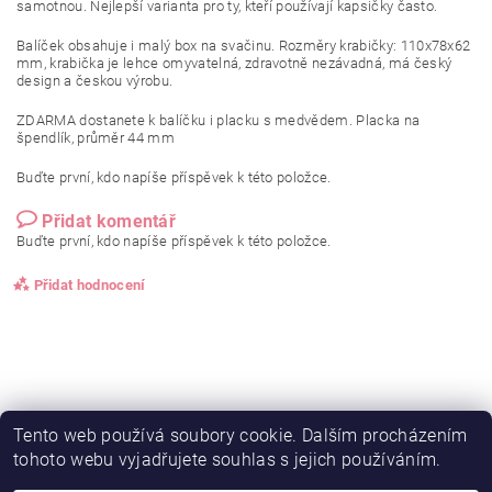
samotnou. Nejlepší varianta pro ty, kteří používají kapsičky často.
Balíček obsahuje i malý box na svačinu. Rozměry krabičky:
110x78x62
mm, k
rabička je lehce omyvatelná, zdravotně nezávadná, má český
design a českou výrobu.
ZDARMA dostanete k balíčku i placku s medvědem.
Placka na
špendlík, průměr 44 mm
Buďte první, kdo napíše příspěvek k této položce.
Přidat komentář
Buďte první, kdo napíše příspěvek k této položce.
Přidat hodnocení
Tento web používá soubory cookie. Dalším procházením
tohoto webu vyjadřujete souhlas s jejich používáním.
NajduZboží.cz