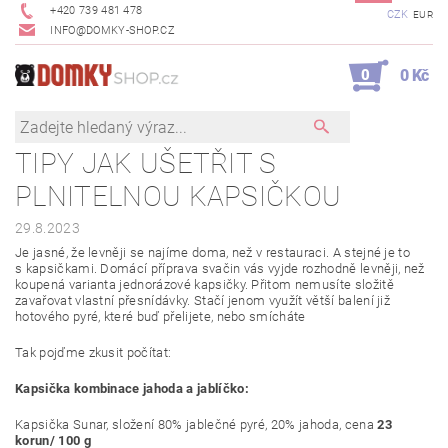
+420 739 481 478
CZK
EUR
INFO@DOMKY-SHOP.CZ
0
0 Kč
TIPY JAK UŠETŘIT S
PLNITELNOU KAPSIČKOU
29.8.2023
Je jasné, že levněji se najíme doma, než v restauraci. A stejné je to
s kapsičkami. Domácí příprava svačin vás vyjde rozhodně levněji, než
koupená varianta jednorázové kapsičky. Přitom nemusíte složitě
zavařovat vlastní přesnídávky. Stačí jenom využít větší balení již
hotového pyré, které buď přelijete, nebo smícháte
Tak pojďme zkusit počítat:
Kapsička kombinace jahoda a jablíčko:
Kapsička Sunar, složení 80% jablečné pyré, 20% jahoda, cena
23
korun/ 100 g