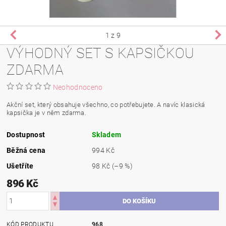
1
z 9
VÝHODNÝ SET S KAPSIČKOU
ZDARMA
Neohodnoceno
Akční set, který obsahuje všechno, co potřebujete. A navíc klasická
kapsička je v něm zdarma.
Dostupnost
Skladem
Běžná cena
994 Kč
Ušetříte
98 Kč
(–9 %)
896 Kč
KÓD PRODUKTU
968