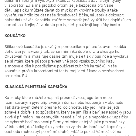
dalšími mléčnými výrobky.Silikonová kapsička strávila čtyři týdny
v laboratoři EU a má protokol o tom, že je bezpečná pro Vaše
děti.Kapsičku můžete dávat do myčky, mikrovlnné trouby a také
vyvařit. Na hrdlo lze dát naše šroubovací lžička, náustek a dokoupit
náhradní uzávěr. Kapsičku můžete samozřejmě využíti bez doplňků jen
samotnou. Nejlepší varianta pro ty, kteří používají kapsičky často.
KOUSÁTKO
Silikonové kousátko je skvělým pomocníkem při prořezávání zoubků.
Jeho tvar je navržený tak, že se miminku dobře drží a okusuje ho.
Okusováním si masíruje dásně, zmírňuje se tlak v pusince a vyvolává
se slintání, které působí preventivně proti vzniku zubního kazu
a
motivuje děti k pozdějšímu používání zubních kartáčků.
Naše
kousátka prošla laboratorními testy, mají certifikace o nezávadnosti
pro celou EU.
KLASICKÁ PLNITELNÁ KAPSIČKA
Kapsičky, které můžete naplnit přesnídávkou, jogurtem nebo
rozmixovaným pyré připraveným doma nebo koupeným v obchodě.
Tak dáte svým dětem přesně to, co chcete, aby jedli, víte, že jedí
zdravě a dobře, a to způsobem, který se jim líbí a baví je! Kapsičky jsou
skvělé při hrách i na cesty, děti neudělají při jídle nepořádek.Kapsičky
se výborně hodí pro první příkrmy miminek stejně jako pro svačinky
větších dětí, do školky, školy nebo na výlety. Jednorázové kapsičky z
obchodu mohou být poměrně drahé, zvláště pokud Vám záleží na