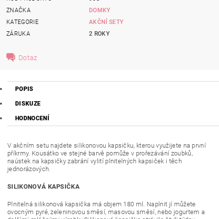
ZNAČKA
DOMKY
KATEGORIE
AKČNÍ SETY
ZÁRUKA
2 ROKY
Dotaz
POPIS
DISKUZE
HODNOCENÍ
V akčním setu najdete silikonovou kapsičku, kterou využijete na první
příkrmy. Kousátko ve stejné barvě pomůže v prořezávání zoubků,
naústek na kapsičky zabrání vylití plnitelných kapsiček i těch
jednorázových.
SILIKONOVÁ KAPSIČKA
Plnitelná silikonová kapsička má objem 180 ml. Naplnit jí můžete
ovocným pyré, zeleninovou směsí, masovou směsí, nebo jogurtem a