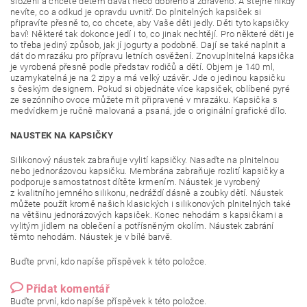
složení a chcete dětem dávat něco dobrého a zdravého. A stejně nikdy
nevíte, co a odkud je opravdu uvnitř. Do plnitelných kapsiček si
připravíte přesně to, co chcete, aby Vaše děti jedly. Děti tyto kapsičky
baví! Některé tak dokonce jedí i to, co jinak nechtějí. Pro některé děti je
to třeba jediný způsob, jak jí jogurty a podobně. Dají se také naplnit a
dát do mrazáku pro přípravu letních osvěžení. Znovuplnitelná kapsička
je vyrobená přesně podle představ rodičů a dětí. Objem je 140 ml,
uzamykatelná je na 2 zipy a má velký uzávěr. Jde o jedinou kapsičku
s českým designem. Pokud si objednáte více kapsiček, oblíbené pyré
ze sezónního ovoce můžete mít připravené v mrazáku. Kapsička s
medvídkem je ručně malovaná a psaná, jde o originální grafické dílo.
NAUSTEK NA KAPSIČKY
Silikonový náustek zabraňuje vylití kapsičky. Nasaďte na plnitelnou
nebo jednorázovou kapsičku. Membrána zabraňuje rozlití kapsičky a
podporuje samostatnost dítěte krmením.
Náustek je vyrobený
z kvalitního jemného silikonu, nedráždí dásně a zoubky dětí. Náustek
můžete použít kromě našich klasických i silikonových plnitelných také
na většinu jednorázových kapsiček. Konec nehodám s kapsičkami a
vylitým jídlem na oblečení a potřísněným okolím. Náustek zabrání
těmto nehodám. Náustek je v bílé barvě.
Buďte první, kdo napíše příspěvek k této položce.
Přidat komentář
Buďte první, kdo napíše příspěvek k této položce.