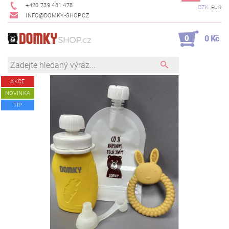
+420 739 481 478
CZK
EUR
INFO@DOMKY-SHOP.CZ
0
0 Kč
AKCE
NOVINKA
TIP